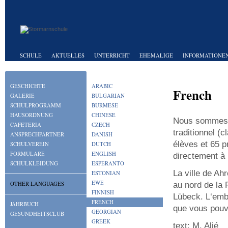
SCHULE
AKTUELLES
UNTERRICHT
EHEMALIGE
INFORMATIONEN
GESCHICHTE
ARABIC
French
GALERIE
BULGARIAN
SCHULPROGRAMM
BURMESE
HAUSORDNUNG
CHINESE
Nous sommes u
CAFETERIA
CZECH
traditionnel (
ANSPRECHPARTNER
DANISH
élèves et 65 p
SCHULVEREIN
DUTCH
FORMULARE
ENGLISH
directement à l
SCHULKLEIDUNG
ESPERANTO
La ville de Ah
ESTONIAN
EWE
au nord de la 
OTHER LANGUAGES
FINNISH
Lübeck. L‘embl
FRENCH
JAHRBUCH
que vous pouve
GEORGIAN
GESUNDHEITSCLUB
GREEK
text: M. Alié