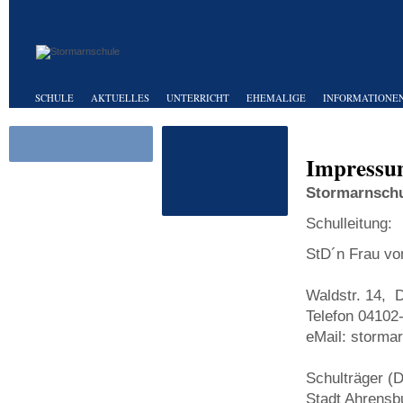
SCHULE
AKTUELLES
UNTERRICHT
EHEMALIGE
INFORMATIONEN
Impress
Stormarnschu
Schulleitung:
StD´n Frau vo
Waldstr. 14, 
Telefon 0410
eMail: storma
Schulträger (
Stadt Ahrensb