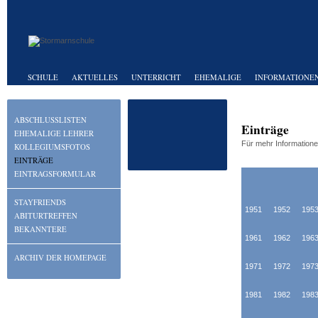
SCHULE
AKTUELLES
UNTERRICHT
EHEMALIGE
INFORMATIONEN
ABSCHLUSSLISTEN
Einträge
EHEMALIGE LEHRER
Für mehr Informationen
KOLLEGIUMSFOTOS
EINTRÄGE
EINTRAGSFORMULAR
STAYFRIENDS
1951
1952
195
ABITURTREFFEN
BEKANNTERE
1961
1962
196
ARCHIV DER HOMEPAGE
1971
1972
197
1981
1982
198