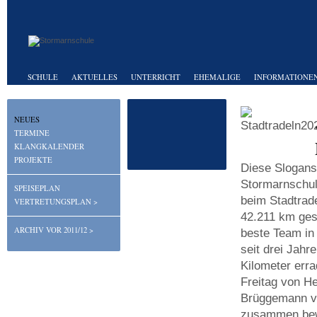
SCHULE
AKTUELLES
UNTERRICHT
EHEMALIGE
INFORMATIONEN
NEUES
TERMINE
KLANGKALENDER
PROJEKTE
Diese Slogans 
Stormarnschul
SPEISEPLAN
beim Stadtrad
VERTRETUNGSPLAN >
42.211 km ges
ARCHIV VOR 2011/12 >
beste Team in
seit drei Jahr
Kilometer err
Freitag von H
Brüggemann vo
zusammen bewi